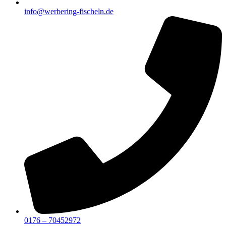
info@werbering-fischeln.de
0176 – 70452972